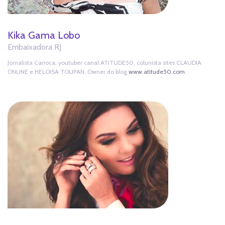
Kika Gama Lobo
Embaixadora RJ
Jornalista Carioca, youtuber canal ATITUDE50, colunista sites CLAUDIA
ONLINE e HELOISA TOLIPAN. Owner do blog
www.atitude50.com
.