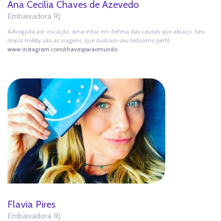
Ana Cecilia Chaves de Azevedo
Embaixadora RJ
Advogada por vocação, ama estar em defesa das causas que abraço. Seu
maior Hobby são as viagens, que ilustram seu belíssimo perfil
www.instagram.com/chavesparaomundo
.
Flavia Pires
Embaixadora RJ