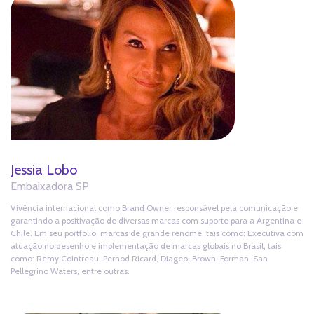
Jessia Lobo
Embaixadora SP
Vivência internacional como Brand Owner responsável pela comunicação e
garantindo a positivação de diversas marcas com suporte para a Argentina e
Chile. Em seu portfolio, marcas de grande renome, tais como: Executiva com
atuação no desenho e implementação de marcas globais no Brasil, tais
como: Remy Cointreau, Pernod Ricard, Diageo, Brown-Forman, San
Pellegrino Waters, entre outras.