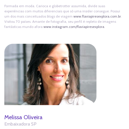
Formada em moda. Carioca e globetrotter assumida, divide suas
experiências com muitos diferenciais que só uma insider consegue. Possui
um dos mais conceituados blogs de viagem
www.flaviapiresexplora.com.br
.
Visitou 70 países. Amante de fotografia, seu perfil é repleto de imagens
fantásticas mundo afora
www.instagram.com/flaviapiresexplora
.
Melissa Oliveira
Embaixadora SP