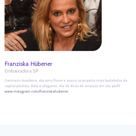
Franziska Hübener
Embaixadora SP
Germano-brasileira, ela ama flores e assina os projetos mais badalados da
capital paulista. Bela e elegante, ela dá dicas de arranjos em seu perfil
www.instagram.com/franziskahubener
.