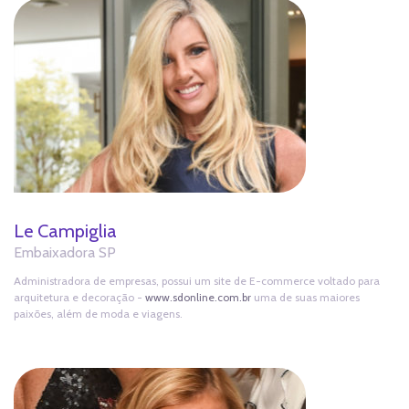
Le Campiglia
Embaixadora SP
Administradora de empresas, possui um site de E-commerce voltado para
arquitetura e decoração -
www.sdonline.com.br
uma de suas maiores
paixões, além de moda e viagens.