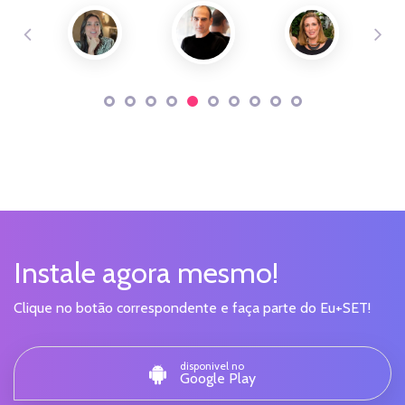
Instale agora mesmo!
Clique no botão correspondente e faça parte do Eu+SET!
disponivel no
Google Play