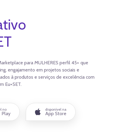
ativo
ET
arketplace para MULHERES perfil 45+ que
ng, engajamento em projetos sociais e
gados à produtos e serviços de excelência com
am Eu+SET.
el no
disponível na
 Play
App Store