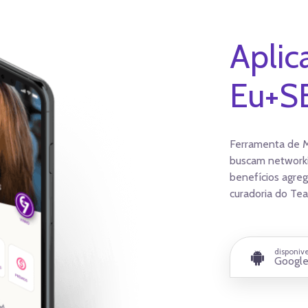
Aplic
Eu+S
Ferramenta de M
buscam networki
benefícios agre
curadoria do Te
disponiv
Google