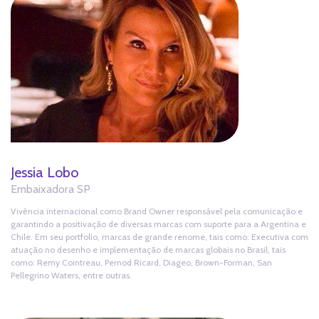
Jessia Lobo
Embaixadora SP
Vivência internacional como Brand Owner responsável pela comunicação e
garantindo a positivação de diversas marcas com suporte para a Argentina e
Chile. Em seu portfolio, marcas de grande renome, tais como: Executiva com
atuação no desenho e implementação de marcas globais no Brasil, tais
como: Remy Cointreau, Pernod Ricard, Diageo, Brown-Forman, San
Pellegrino Waters, entre outras.