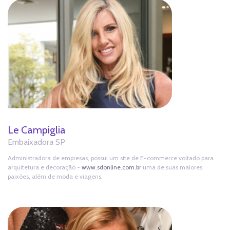
Le Campiglia
Embaixadora SP
Administradora de empresas, possui um site de E-commerce voltado para
arquitetura e decoração -
www.sdonline.com.br
uma de suas maiores
paixões, além de moda e viagens.