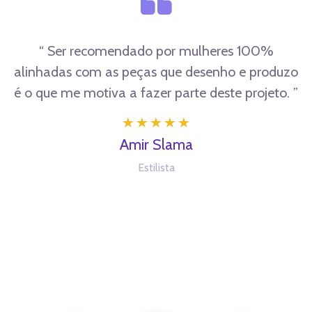
“ Ser recomendado por mulheres 100%
“ A participação no coletivo Eu+SET me
alinhadas com as peças que desenho e produzo
proporcionou a troca com mulheres, como eu,
é o que me motiva a fazer parte deste projeto. ”
com mais de 50 e com isso, compartilhar tudo
que essa fase muda na nossa vida. ”
Amir Slama
Kiki Gouveia
Estilista
Eu+SET | RJ