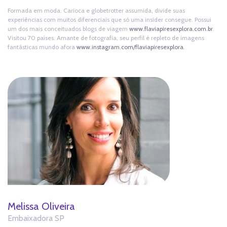
Formada em moda. Carioca e globetrotter assumida, divide suas
experiências com muitos diferenciais que só uma insider consegue. Possui
um dos mais conceituados blogs de viagem
www.flaviapiresexplora.com.br
.
Visitou 70 países. Amante de fotografia, seu perfil é repleto de imagens
fantásticas mundo afora
www.instagram.com/flaviapiresexplora
.
Melissa Oliveira
Embaixadora SP