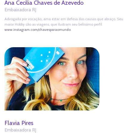
Ana Cecilia Chaves de Azevedo
Embaixadora RJ
Advogada por vocação, ama estar em defesa das causas que abraço. Seu
maior Hobby são as viagens, que ilustram seu belíssimo perfil
www.instagram.com/chavesparaomundo
.
Flavia Pires
Embaixadora RJ