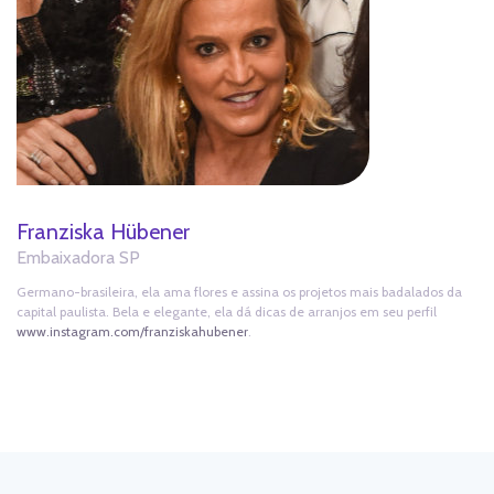
Franziska Hübener
Embaixadora SP
Germano-brasileira, ela ama flores e assina os projetos mais badalados da
capital paulista. Bela e elegante, ela dá dicas de arranjos em seu perfil
www.instagram.com/franziskahubener
.