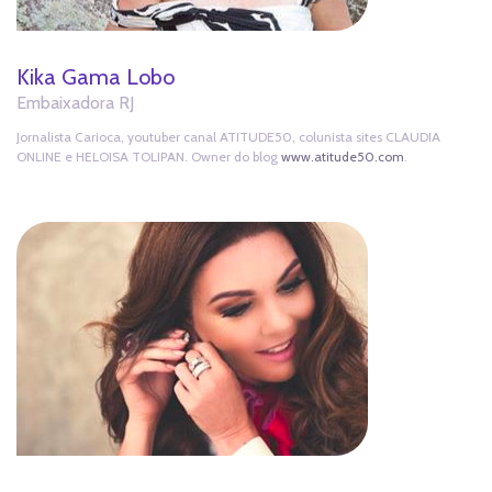
Kika Gama Lobo
Embaixadora RJ
Jornalista Carioca, youtuber canal ATITUDE50, colunista sites CLAUDIA
ONLINE e HELOISA TOLIPAN. Owner do blog
www.atitude50.com
.