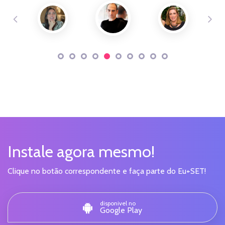
Instale agora mesmo!
Clique no botão correspondente e faça parte do Eu+SET!
disponivel no
Google Play