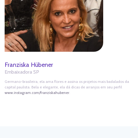
Franziska Hübener
Embaixadora SP
Germano-brasileira, ela ama flores e assina os projetos mais badalados da
capital paulista. Bela e elegante, ela dá dicas de arranjos em seu perfil
www.instagram.com/franziskahubener
.