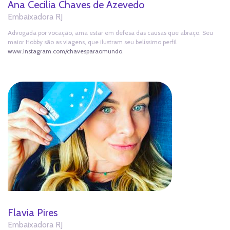
Ana Cecilia Chaves de Azevedo
Embaixadora RJ
Advogada por vocação, ama estar em defesa das causas que abraço. Seu
maior Hobby são as viagens, que ilustram seu belíssimo perfil
www.instagram.com/chavesparaomundo
.
Flavia Pires
Embaixadora RJ