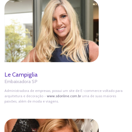
Le Campiglia
Embaixadora SP
Administradora de empresas, possui um site de E-commerce voltado para
arquitetura e decoração -
www.sdonline.com.br
uma de suas maiores
paixões, além de moda e viagens.