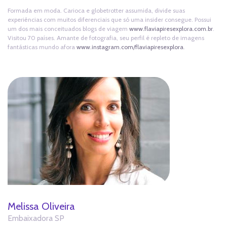
Formada em moda. Carioca e globetrotter assumida, divide suas
experiências com muitos diferenciais que só uma insider consegue. Possui
um dos mais conceituados blogs de viagem
www.flaviapiresexplora.com.br
.
Visitou 70 países. Amante de fotografia, seu perfil é repleto de imagens
fantásticas mundo afora
www.instagram.com/flaviapiresexplora
.
Melissa Oliveira
Embaixadora SP