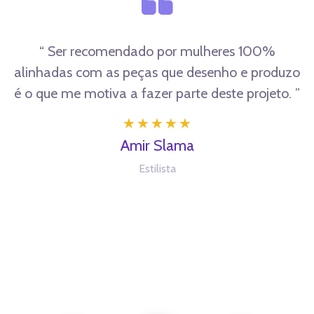
“ Ser recomendado por mulheres 100%
“ A participação no coletivo Eu+SET me
alinhadas com as peças que desenho e produzo
proporcionou a troca com mulheres, como eu,
é o que me motiva a fazer parte deste projeto. ”
com mais de 50 e com isso, compartilhar tudo
que essa fase muda na nossa vida. ”
Amir Slama
Kiki Gouveia
Estilista
Eu+SET | RJ