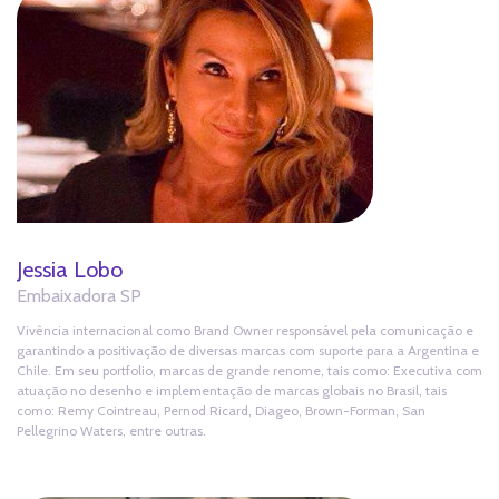
Jessia Lobo
Embaixadora SP
Vivência internacional como Brand Owner responsável pela comunicação e
garantindo a positivação de diversas marcas com suporte para a Argentina e
Chile. Em seu portfolio, marcas de grande renome, tais como: Executiva com
atuação no desenho e implementação de marcas globais no Brasil, tais
como: Remy Cointreau, Pernod Ricard, Diageo, Brown-Forman, San
Pellegrino Waters, entre outras.