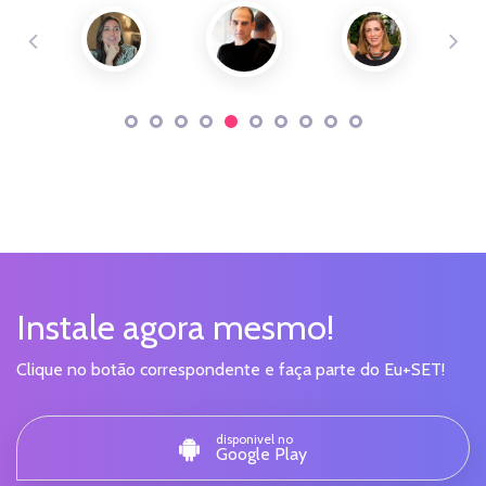
Instale agora mesmo!
Clique no botão correspondente e faça parte do Eu+SET!
disponivel no
Google Play