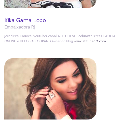
Kika Gama Lobo
Embaixadora RJ
Jornalista Carioca, youtuber canal ATITUDE50, colunista sites CLAUDIA
ONLINE e HELOISA TOLIPAN. Owner do blog
www.atitude50.com
.